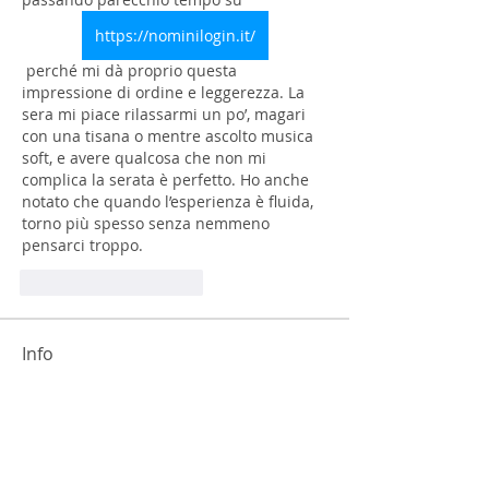
https://nominilogin.it/
 perché mi dà proprio questa 
impressione di ordine e leggerezza. La 
sera mi piace rilassarmi un po’, magari 
con una tisana o mentre ascolto musica 
soft, e avere qualcosa che non mi 
complica la serata è perfetto. Ho anche 
notato che quando l’esperienza è fluida, 
torno più spesso senza nemmeno 
pensarci troppo.
Mi piace
Rispondi
Info
Benvenuto/a nel gruppo! Puoi
connetterti ad altri iscritti,
...
Continua a Leggere