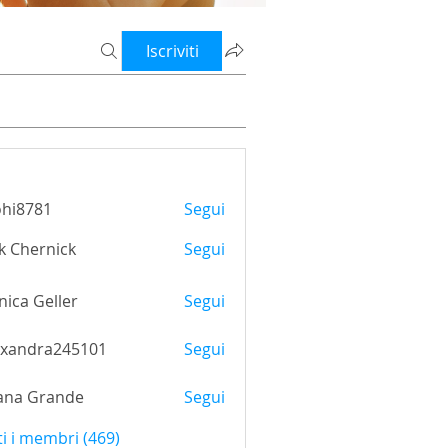
Iscriviti
ohi8781
Segui
781
k Chernick
Segui
ica Geller
Segui
exandra245101
Segui
ana Grande
Segui
ti i membri (469)