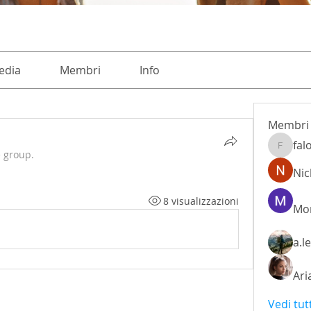
edia
Membri
Info
Membri
fal
falohi8
e group.
Nic
8 visualizzazioni
Mon
a.l
Ari
Vedi tut