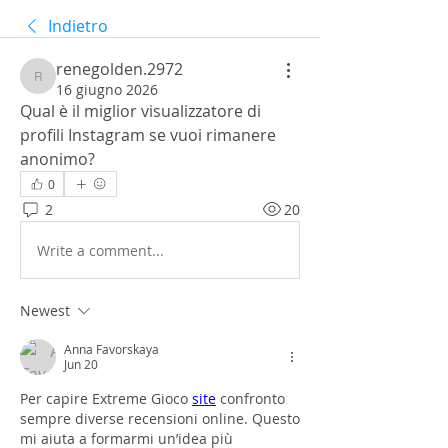
Indietro
renegolden.2972
renegolden.2972
16 giugno 2026
Qual è il miglior visualizzatore di 
profili Instagram se vuoi rimanere 
anonimo?
0
2
20
Write a comment...
Newest
Anna Favorskaya
Jun 20
Per capire Extreme Gioco 
site
 confronto 
sempre diverse recensioni online. Questo 
mi aiuta a formarmi un’idea più 