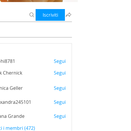
Iscriviti
ohi8781
Segui
781
k Chernick
Segui
ica Geller
Segui
exandra245101
Segui
ana Grande
Segui
ti i membri (472)