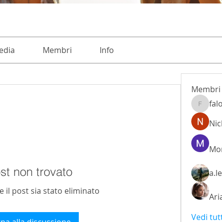
edia
Membri
Info
Membri
fal
falohi8
Nic
Mon
st non trovato
a.l
il post sia stato eliminato
Ari
Vedi tut