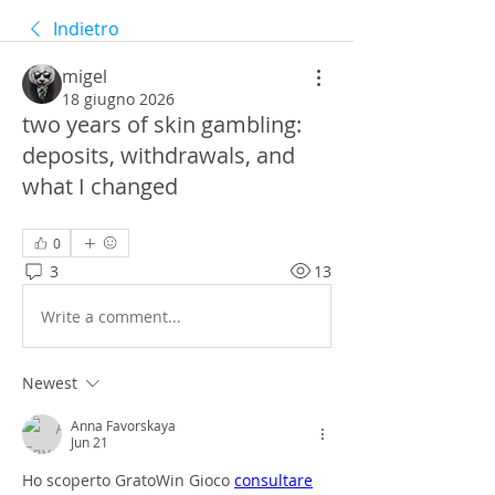
Indietro
migel
18 giugno 2026
two years of skin gambling:
deposits, withdrawals, and
what I changed
0
3
13
Write a comment...
Newest
Anna Favorskaya
Jun 21
Ho scoperto GratoWin Gioco 
consultare