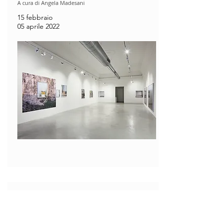
A cura di Angela Madesani
15 febbraio
05 aprile 2022
Past exhibition
Caro Danilo, fa freddo, molto freddo qui a
Bologna