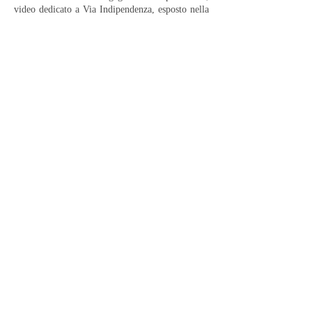
video dedicato a Via Indipendenza, esposto nella
collettiva “That’s IT! Sull’ultima generazione di
artisti in Italia e a un metro e ottanta dal confine”
(2018) al
MAMbo
- Museo d’Arte Moderna di
Bologna, a cura di Lorenzo Balbi.
Via Santo Stefano, 38
40125 - Bologna, Italia
Tel.
+39 051 3512448
Cel.
+39 348 9325473
info@labsgallery.it
Mar - Sab 10/13 - 15/19