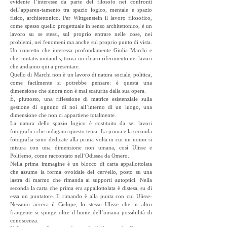
evidente l’interesse da parte del filosofo nei confronti
dell’apparen-tamento tra spazio logico, mentale e spazio
fisico, architettonico. Per Wittgenstein il lavoro filosofico,
come spesso quello progettuale in senso architettonico, è un
lavoro su se stessi, sul proprio entrare nelle cose, nei
problemi, nei fenomeni ma anche sul proprio punto di vista.
Un concetto che interessa profondamente Giulia Marchi e
che, mutatis mutandis, trova un chiaro riferimento nei lavori
che andiamo qui a presentare.
Quello di Marchi non è un lavoro di natura sociale, politica,
come facilmente si potrebbe pensare: è questa una
dimensione che sinora non è mai scaturita dalla sua opera.
È, piuttosto, una riflessione di matrice esistenziale sulla
gestione di ognuno di noi all’interno di un luogo, una
dimensione che non ci appartiene totalmente.
La natura dello spazio logico è costituito da sei lavori
fotografici che indagano questo tema. La prima e la seconda
fotografia sono dedicate alla prima volta in cui un uomo si
misura con una dimensione non umana, così Ulisse e
Polifemo, come raccontato nell’Odissea da Omero.
Nella prima immagine è un blocco di carta appallottolata
che assume la forma ovoidale del cervello, posto su una
lastra di marmo che rimanda ai supporti autoptici. Nella
seconda la carta che prima era appallottolata è distesa, su di
essa un puntatore. Il rimando è alla punta con cui Ulisse-
Nessuno acceca il Ciclope, lo stesso Ulisse che in altro
frangente si spinge oltre il limite dell’umana possibilità di
conoscenza.