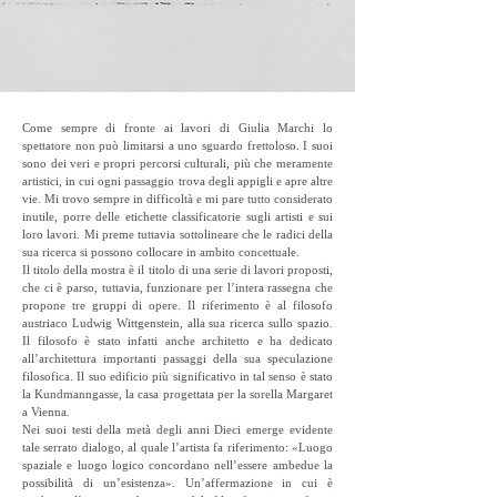
Come sempre di fronte ai lavori di Giulia Marchi lo
spettatore non può limitarsi a uno sguardo frettoloso. I suoi
sono dei veri e propri percorsi culturali, più che meramente
artistici, in cui ogni passaggio trova degli appigli e apre altre
vie. Mi trovo sempre in difficoltà e mi pare tutto considerato
inutile, porre delle etichette classificatorie sugli artisti e sui
loro lavori. Mi preme tuttavia sottolineare che le radici della
sua ricerca si possono collocare in ambito concettuale.
Il titolo della mostra è il titolo di una serie di lavori proposti,
che ci è parso, tuttavia, funzionare per l’intera rassegna che
propone tre gruppi di opere. Il riferimento è al filosofo
austriaco Ludwig Wittgenstein, alla sua ricerca sullo spazio.
Il filosofo è stato infatti anche architetto e ha dedicato
all’architettura importanti passaggi della sua speculazione
filosofica. Il suo edificio più significativo in tal senso è stato
la Kundmanngasse, la casa progettata per la sorella Margaret
a Vienna.
Nei suoi testi della metà degli anni Dieci emerge evidente
tale serrato dialogo, al quale l’artista fa riferimento: «Luogo
spaziale e luogo logico concordano nell’essere ambedue la
possibilità di un’esistenza». Un’affermazione in cui è