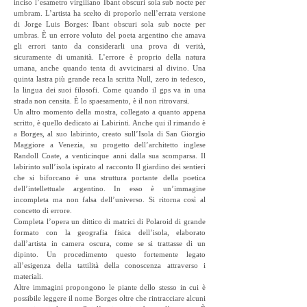
inciso l’esametro virgiliano Ibant obscuri sola sub nocte per
umbram. L’artista ha scelto di proporlo nell’errata versione
di Jorge Luis Borges: Ibant obscuri sola sub nocte per
umbras. È un errore voluto del poeta argentino che amava
gli errori tanto da considerarli una prova di verità,
sicuramente di umanità. L’errore è proprio della natura
umana, anche quando tenta di avvicinarsi al divino. Una
quinta lastra più grande reca la scritta Null, zero in tedesco,
la lingua dei suoi filosofi. Come quando il gps va in una
strada non censita. È lo spaesamento, è il non ritrovarsi.
Un altro momento della mostra, collegato a quanto appena
scritto, è quello dedicato ai Labirinti. Anche qui il rimando è
a Borges, al suo labirinto, creato sull’Isola di San Giorgio
Maggiore a Venezia, su progetto dell’architetto inglese
Randoll Coate, a venticinque anni dalla sua scomparsa. Il
labirinto sull’isola ispirato al racconto Il giardino dei sentieri
che si biforcano è una struttura portante della poetica
dell’intellettuale argentino. In esso è un’immagine
incompleta ma non falsa dell’universo. Si ritorna così al
concetto di errore.
Completa l’opera un dittico di matrici di Polaroid di grande
formato con la geografia fisica dell’isola, elaborato
dall’artista in camera oscura, come se si trattasse di un
dipinto. Un procedimento questo fortemente legato
all’esigenza della tattilità della conoscenza attraverso i
materiali.
Altre immagini propongono le piante dello stesso in cui è
possibile leggere il nome Borges oltre che rintracciare alcuni