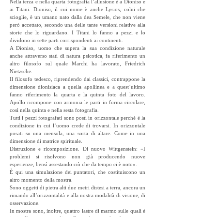
Nella terza e nella quarta fotografia l’allusione è a Dioniso e
ai Titani. Dioniso, il cui nome è anche Lysios, colui che
scioglie, è un umano nato dalla dea Semele, che non viene
però accettato, secondo una delle tante versioni relative alla
storie che lo riguardano. I Titani lo fanno a pezzi e lo
dividono in sette parti corrispondenti ai continenti.
A Dioniso, uomo che supera la sua condizione naturale
anche attraverso stati di natura psicotica, fa riferimento un
altro filosofo sul quale Marchi ha lavorato, Friedrich
Nietzsche.
Il filosofo tedesco, riprendendo dai classici, contrappone la
dimensione dionisiaca a quella apollinea e a quest’ultimo
fanno riferimento la quarta e la quinta foto del lavoro.
Apollo ricompone con armonia le parti in forma circolare,
così nella quinta e nella sesta fotografia.
Tutti i pezzi fotografati sono posti in orizzontale perché è la
condizione in cui l’uomo crede di trovarsi. In orizzontale
posati su una mensola, una sorta di altare. Come in una
dimensione di matrice spirituale.
Distruzione e ricomposizione. Di nuovo Wittgenstein: «I
problemi si risolvono non già producendo nuove
esperienze, bensì assestando ciò che da tempo ci è noto».
È qui una simulazione dei puntatori, che costituiscono un
altro momento della mostra.
Sono oggetti di pietra alti due metri distesi a terra, ancora un
rimando all’orizzontalità e alla nostra modalità di visione, di
osservazione.
In mostra sono, inoltre, quattro lastre di marmo sulle quali è