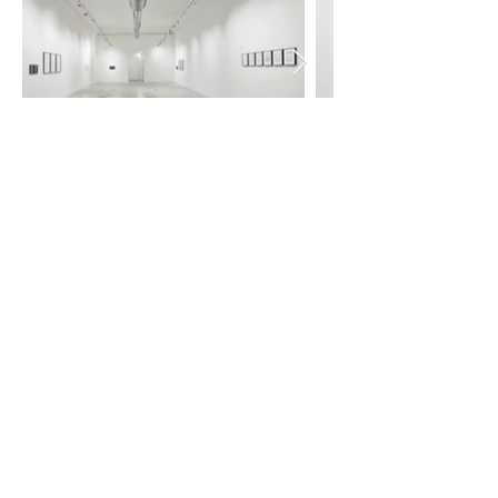
Ph: © Carlo Favero
INFORMAZIONI UTILI:
LABS CONTEMPORARY ART
BOLOGNA
VIA SANTO STEFANO 38
+39 348 93 25 473
INFO@LABSGALLERY.IT