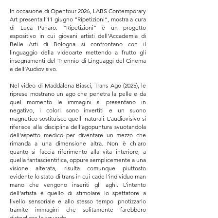
In occasione di Opentour 2026, LABS Contemporary
Art presenta l’11 giugno “Ripetizioni”, mostra a cura
di Luca Panaro. “Ripetizioni” è un progetto
espositivo in cui giovani artisti dell’Accademia di
Belle Arti di Bologna si confrontano con il
linguaggio della videoarte mettendo a frutto gli
insegnamenti del Triennio di Linguaggi del Cinema
e dell’Audiovisivo.
Nel video di Maddalena Biasci, Trans Ago (2025), le
riprese mostrano un ago che penetra la pelle e da
quel momento le immagini si presentano in
negativo, i colori sono invertiti e un suono
magnetico sostituisce quelli naturali. L’audiovisivo si
riferisce alla disciplina dell’agopuntura svuotandola
dell’aspetto medico per diventare un mezzo che
rimanda a una dimensione altra. Non è chiaro
quanto si faccia riferimento alla vita interiore, a
quella fantascientifica, oppure semplicemente a una
visione alterata, risulta comunque piuttosto
evidente lo stato di trans in cui cade l’individuo man
mano che vengono inseriti gli aghi. L’intento
dell’artista è quello di stimolare lo spettatore a
livello sensoriale e allo stesso tempo ipnotizzarlo
tramite immagini che solitamente farebbero
distogliere lo sguardo.