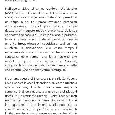
Nell’opera video di Emma Conforti, Dis-Morphe
(2025), l’autrice affronta il tema della disforia con un
susseguirsi di immagini ravvicinate che riprendono
un corpo nudo. Le riprese catturano particolari
dell’epidermide rendendo poco naturale il corpo
ritratto che in questo modo viene privato della sua
connotazione sessuale. Un corpo alieno e pulsante,
forse in preda a uno stato di profondo disagio
emotivo, irrequietezza e insoddisfazione, di cui non
è chiara la motivazione. Allo stesso tempo i
movimenti del corpo rimandano anche a una certa
sensualità delle forme, una lenta torsione che
modella le parti riprese alterandone l’aspetto,
complice la visione del video a due canali, aspetto
che contribuisce ad amplificarne l’ambiguità.
Il cortometraggio di Francesca Dalla Pietà, Pigeons
(2025), sposta invece l’attenzione dal corpo umano a
quello animale, il video mostra una sequenza
semplice e diretta dedicata a una serie di piccioni
ripresi in un ambiente urbano. I volatili sono filmati
mentre si muovono a terra, beccano cibo e
interagiscono tra loro in uno spazio pubblico. La
camera resta per lo più fissa o con movimenti
limitati, mantenendo un’osservazione neutra. Non è