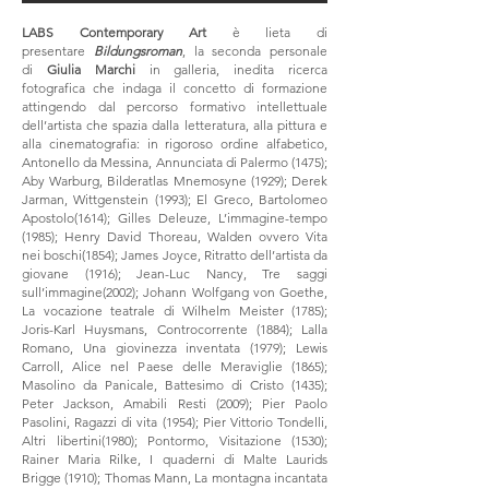
LABS Contemporary Art
è lieta di
presentare
Bildungsroman
, la seconda personale
di
Giulia Marchi
in galleria, inedita ricerca
fotografica che indaga il concetto di formazione
attingendo dal percorso formativo intellettuale
dell’artista che spazia dalla letteratura, alla pittura e
alla cinematografia: in rigoroso ordine alfabetico,
Antonello da Messina, Annunciata di Palermo (1475);
Aby Warburg, Bilderatlas Mnemosyne (1929); Derek
Jarman, Wittgenstein (1993); El Greco, Bartolomeo
Apostolo(1614); Gilles Deleuze, L’immagine-tempo
(1985); Henry David Thoreau, Walden ovvero Vita
nei boschi(1854); James Joyce, Ritratto dell’artista da
giovane (1916); Jean-Luc Nancy, Tre saggi
sull’immagine(2002); Johann Wolfgang von Goethe,
La vocazione teatrale di Wilhelm Meister (1785);
Joris-Karl Huysmans, Controcorrente (1884); Lalla
Romano, Una giovinezza inventata (1979); Lewis
Carroll, Alice nel Paese delle Meraviglie (1865);
Masolino da Panicale, Battesimo di Cristo (1435);
Peter Jackson, Amabili Resti (2009); Pier Paolo
Pasolini, Ragazzi di vita (1954); Pier Vittorio Tondelli,
Altri libertini(1980); Pontormo, Visitazione (1530);
Rainer Maria Rilke, I quaderni di Malte Laurids
Brigge (1910); Thomas Mann, La montagna incantata