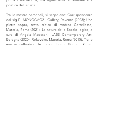
prima osservazione, ma ugualmente attribuibile alla
poetica dell’artista.
Tra le mostre personali, si segnalano: Corrispondenza
dal sig F., MONOGAO21 Gallery, Ravenna (2023); Una
pietra sopra, testo critico di Andrea Cortellessa,
Matèria, Roma (2021); La natura dello Spazio logico, a
cura di Angela Madesani, LABS Contemporary Art,
Bologna (2020); Rokovoko, Matèria, Roma (2015). Tra le
mostre collettive: Un tempo lungo, Galleria Ramo,
Como (2022); Ridisegnare lo spazio, a cura di Angela
Madesani, LABS Contemporary Art, Bologna (2022);
Tutto procede con un tempo fortissimo, a cura di
Angela Madesani, Biblioteca Jorge Luis Borges,
Bologna (2021); Resistance & Sensibility, Collezione
Donata Pizzi, Fotografie Forum Frankfurt, Francoforte
sul Meno (2020); Grass is greener, Matèria, Roma
(2019); Dialogue #1, Matèria, Manifesta12, Palermo
(2018). Sue opere sono conservate nella collezione del
MAMbo - Museo d’Arte Moderna di Bologna, del
MAXXI di Roma, del CAMUSAC di Cassino, della
Collezione Maramotti di Reggio Emilia, della
miramART Collection di Santa Margherita Ligure e in
importanti collezioni private nazionali ed internazionali.
> Testo Critico