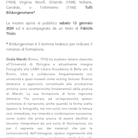
(1924); Virginia Woolf, Orlando (1928); Voltaire,
Candido, o l’ottimismo (1760).
Tutti
Bildungsromane*
.
La mostra aprirà al pubblico
sabato 13 gennaio
2024
ed è accompagnata da un testo di
Fabiola
Triolo
.
*
Bildungsroman è il termine tedesco per indicare il
romanzo di formazione.
Giulia Marchi
(Rimini, 1976) ha studiato lettere classiche
all’Università di Bologna e attualmente insegna
Fotografia alla LABA Libera Accademia di Belle arti di
Rimini, oltre a collaborare frequentemente con
università e spazi museali come visiting lecturer. Ricerca
letteraria e approccio concettuale alla produzione
artistica sono caratteristiche fondamentali della pratica
di Marchi. La sua formazione di forte impronta
letteraria l’ha portata ad un’espressività spesso
connotata di narrazione, anche quando la forma scelta
(spesso la fotografia, ma non solo) non rende la lettura
così immediata, ma rimanda a combinazioni successive,
come codici che prima ancora di essere decifrati si
lasciano interpretare da una sorta di fascinazione, sia
per il sapiente uso dei materiali che per la
comunicatività dell’immagine, spesso ingannevole alla