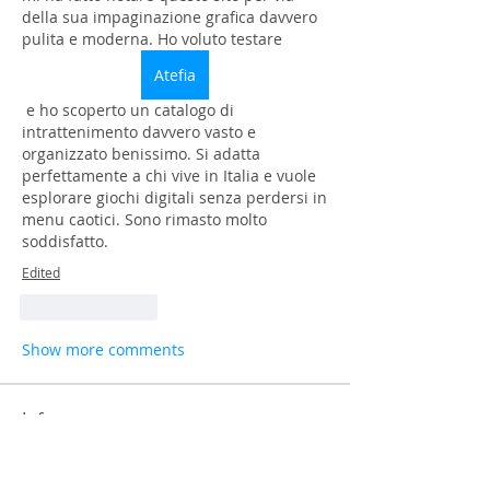
della sua impaginazione grafica davvero 
pulita e moderna. Ho voluto testare 
Atefia
 e ho scoperto un catalogo di 
intrattenimento davvero vasto e 
organizzato benissimo. Si adatta 
perfettamente a chi vive in Italia e vuole 
esplorare giochi digitali senza perdersi in 
menu caotici. Sono rimasto molto 
soddisfatto.
Edited
Like
Reply
Show more comments
Info
Benvenuto/a nel gruppo! Puoi
connetterti ad altri iscritti,
...