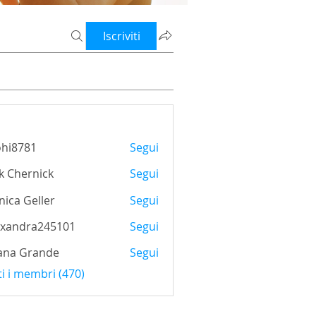
Iscriviti
ohi8781
Segui
781
k Chernick
Segui
ica Geller
Segui
exandra245101
Segui
ana Grande
Segui
ti i membri (470)