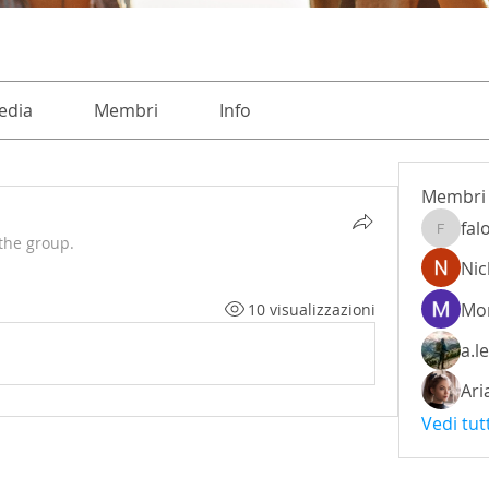
edia
Membri
Info
Membri
fal
falohi8
the group.
Nic
Mon
10 visualizzazioni
a.l
Ari
Vedi tut