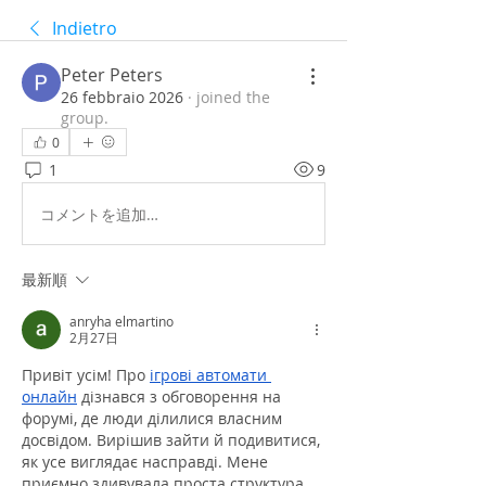
Indietro
Peter Peters
26 febbraio 2026
·
joined the
group.
0
1
9
コメントを追加…
最新順
anryha elmartino
2月27日
Привіт усім! Про 
ігрові автомати 
онлайн
 дізнався з обговорення на 
форумі, де люди ділилися власним 
досвідом. Вирішив зайти й подивитися, 
як усе виглядає насправді. Мене 
приємно здивувала проста структура 