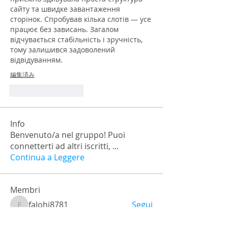
сайту та швидке завантаження 
сторінок. Спробував кілька слотів — усе 
працює без зависань. Загалом 
відчувається стабільність і зручність, 
тому залишився задоволений 
відвідуванням.
編集済み
いいね！
返信
Info
Benvenuto/a nel gruppo! Puoi
connetterti ad altri iscritti,
...
Continua a Leggere
Membri
falohi8781
Segui
falohi8781
Nick Chernick
Segui