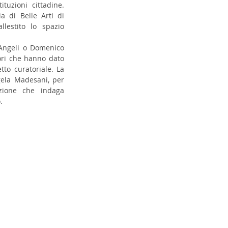
uzioni cittadine. 
 di Belle Arti di 
lestito lo spazio 
 Angeli o Domenico 
ori che hanno dato 
tto curatoriale. La 
ela Madesani, per 
zione che indaga 
. 