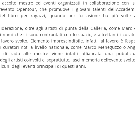
accolto mostre ed eventi organizzati in collaborazione con istit
’evento Opentour, che promuove i giovani talenti dell’Accademia
del libro per ragazzi, quando per l’occasione ha più volte al
iderazione, oltre agli artisti di punta della Galleria, come Marc
 i nomi che si sono confrontati con lo spazio, e altrettanti i curat
lavoro svolto. Elemento imprescindibile, infatti, al lavoro è l’aspe
di curatori noti a livello nazionale, come Marco Meneguzzo o Ang
 di rado alle mostre viene infatti affiancata una pubblica
gli artisti coinvolti e, soprattutto, lasci memoria dell’evento svolto
lcuni degli eventi principali di questi anni.