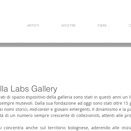
ARTISTI
MOSTRE
FIERE
C
lla Labs Gallery
ati di spazio espositivo della galleria sono stati in questi anni un l
 sempre mutevoli. Dalla sua fondazione ad oggi sono stati oltre 15 gli
i nomi storici, 
mid-career
 e giovani emergenti. Il dinamismo e la pa
ità di un numero sempre crescente di collezionisti, attenti alle pro
a si concentra anche sul territorio bolognese, aderendo alle inizia