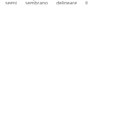
segni sembrano delineare il 
fondamento biologico di una nuova 
possibile esistenza ibrida.  
Post recenti
Mostra tutti