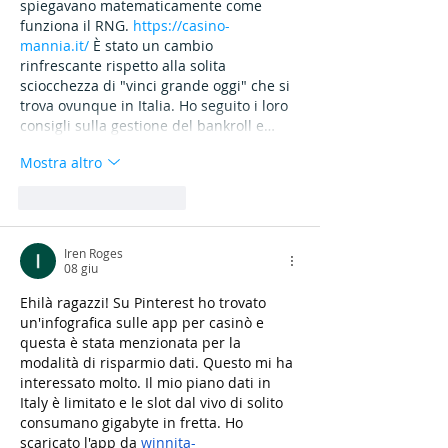
spiegavano matematicamente come 
funziona il RNG. 
https://casino-
mannia.it/
 È stato un cambio 
rinfrescante rispetto alla solita 
sciocchezza di "vinci grande oggi" che si 
trova ovunque in Italia. Ho seguito i loro 
consigli sulla gestione del bankroll e…
Mostra altro
Mi piace
Rispondi
Iren Roges
08 giu
Ehilà ragazzi! Su Pinterest ho trovato 
un'infografica sulle app per casinò e 
questa è stata menzionata per la 
modalità di risparmio dati. Questo mi ha 
interessato molto. Il mio piano dati in 
Italy è limitato e le slot dal vivo di solito 
consumano gigabyte in fretta. Ho 
scaricato l'app da 
winnita-