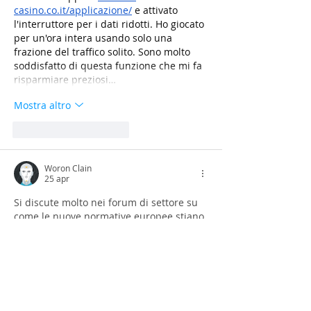
casino.co.it/applicazione/
 e attivato 
l'interruttore per i dati ridotti. Ho giocato 
per un'ora intera usando solo una 
frazione del traffico solito. Sono molto 
soddisfatto di questa funzione che mi fa 
risparmiare preziosi…
Mostra altro
Mi piace
Rispondi
Woron Clain
25 apr
Si discute molto nei forum di settore su 
come le nuove normative europee stiano 
impattando la struttura dei siti 
informativi. In una guida recente 
dedicata alla conformità digitale in 
Italia
, 
è stato inserito il riferimento a 
stellarecasinos.it
 per mostrare come 
integrare i banner del consenso in modo 