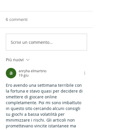
6 commenti
Chiusura estiva
Scrivi un commento...
Paola Santomé: 
Prize Basilea 20
Più nuovi
anryha elmartino
19 giu
Ero avendo una settimana terribile con 
la fortuna e stavo quasi per decidere di 
smettere di giocare online 
completamente. Poi mi sono imbattuto 
in questo sito cercando alcuni consigli 
su giochi a bassa volatilità per 
minimizzare i rischi. Gli articoli non 
promettevano vincite istantanee ma 