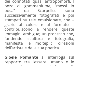
dei connotati quasi antropomorfi. I 
pezzi di gommapiuma, “messi in 
posa” da Scarpello, sono 
successivamente fotografati e poi 
stampati su tele emulsionate, che – 
grazie al colore e al formato – 
contribuiscono a rendere queste 
immagini ambigue; un processo che, 
fondendo scultura e fotografia, 
manifesta le molteplici direzioni 
dell’artista e della sua poetica.
Gioele Pomante
 si interroga sul 
rapporto tra l’essere umano e le 
coordinate spazio-temporali, 
creando un cortocircuito tra scale e 
formati agli antipodi. In mostra sono 
presentate cinque cartoline: un 
tentativo paradossale di 
“abbracciare” l’intero pianeta terra e 
proiettarsi verso un altrove; uno 
sguardo sul mondo intero che, 
attraverso il ricorso a un oggetto 
desueto e di piccolo formato come la 