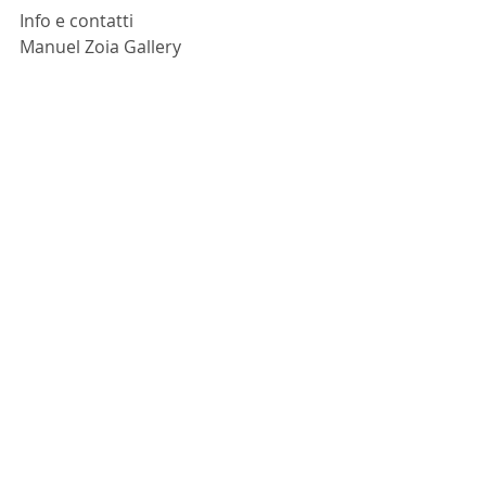
Info e contatti
Manuel Zoia Gallery
Via Maroncelli 7, Milano, Italia
info@manuelzoiagallery.com
Mer – sab 15:00 – 19:00