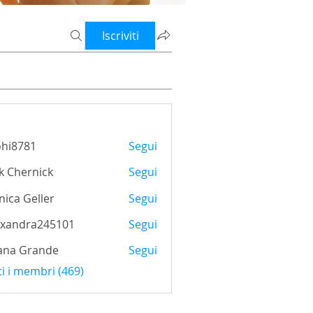
Iscriviti
ohi8781
Segui
781
k Chernick
Segui
ica Geller
Segui
exandra245101
Segui
ana Grande
Segui
ti i membri (469)