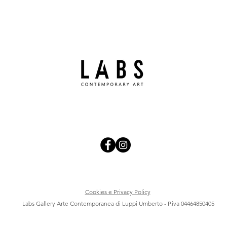
Cookies e Privacy Policy
Labs Gallery Arte Contemporanea di Luppi Umberto - P.iva 04464850405