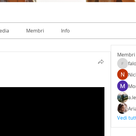
edia
Membri
Info
Membri
fal
falohi8
Nic
Mon
a.l
Ari
Vedi tut