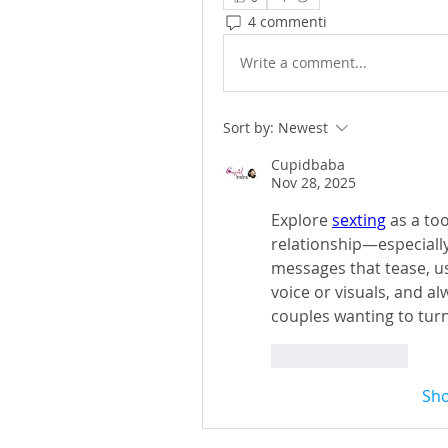
4 commenti
Write a comment...
Sort by:
Newest
Cupidbaba
Nov 28, 2025
Explore 
sexting
 as a to
relationship—especially
messages that tease, us
voice or visuals, and al
couples wanting to turn
Like
Reply
Sh