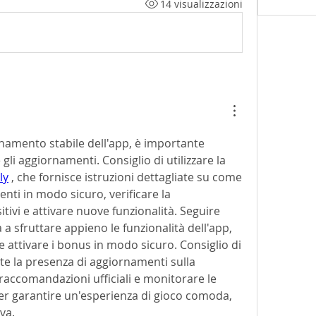
14 visualizzazioni
namento stabile dell'app, è importante 
gli aggiornamenti. Consiglio di utilizzare la 
ly
 , che fornisce istruzioni dettagliate su come 
enti in modo sicuro, verificare la 
itivi e attivare nuove funzionalità. Seguire 
à a sfruttare appieno le funzionalità dell'app, 
 e attivare i bonus in modo sicuro. Consiglio di 
e la presenza di aggiornamenti sulla 
raccomandazioni ufficiali e monitorare le 
er garantire un'esperienza di gioco comoda, 
va.