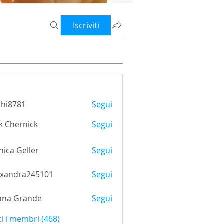
Iscriviti
ohi8781
Segui
781
k Chernick
Segui
ica Geller
Segui
exandra245101
Segui
ana Grande
Segui
ti i membri (468)