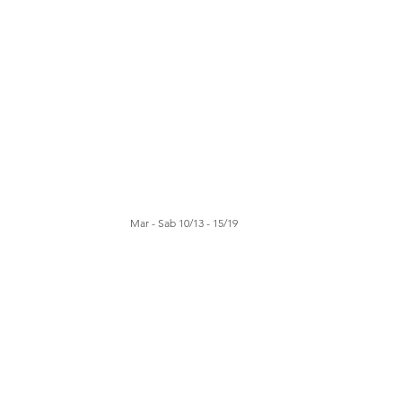
Mar - Sab 10/13 - 15/19