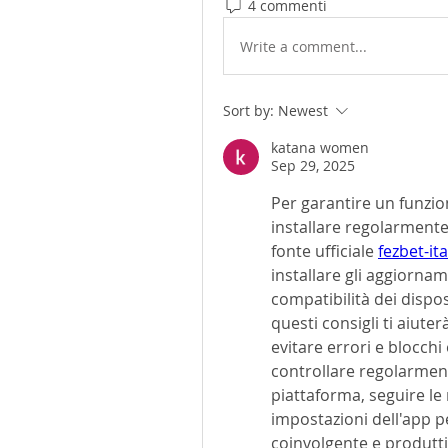
4 commenti
Write a comment...
Sort by:
Newest
katana women
Sep 29, 2025
Per garantire un funzio
installare regolarmente 
fonte ufficiale 
fezbet-ita
installare gli aggiornam
compatibilità dei dispos
questi consigli ti aiuter
evitare errori e blocchi
controllare regolarment
piattaforma, seguire le 
impostazioni dell'app p
coinvolgente e produtti