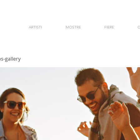
ARTISTI
MOSTRE
FIERE
C
s-gallery