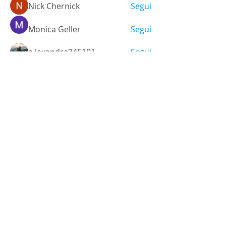
Nick Chernick
Segui
Monica Geller
Segui
a.lexandra245101
Segui
Ariana Grande
Segui
Vedi tutti i membri (472)
Via Santo Stefano, 38
40125 - Bologna, Italia
Tel.
+39 051 3512448
Cel.
+39 348 9325473
info@labsgallery.it
Mar - Sab 10/13 - 15/19
Cookies e Privacy Policy