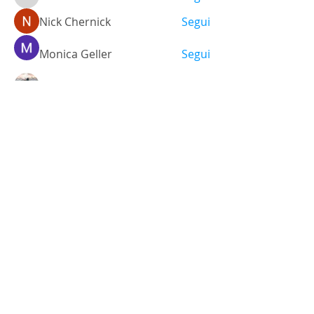
falohi8781
Nick Chernick
Segui
Monica Geller
Segui
a.lexandra245101
Segui
Ariana Grande
Segui
Vedi tutti i membri (468)
Via Santo Stefano, 38
40125 - Bologna, Italia
Tel.
+39 051 3512448
Cel.
+39 348 9325473
info@labsgallery.it
Mar - Sab 10/13 - 15/19