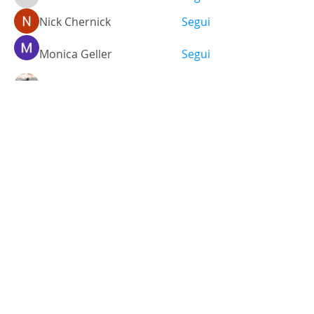
falohi8781
Nick Chernick
Segui
Monica Geller
Segui
a.lexandra245101
Segui
Ariana Grande
Segui
Vedi tutti i membri (472)
Via Santo Stefano, 38
40125 - Bologna, Italia
Tel.
+39 051 3512448
Cel.
+39 348 9325473
info@labsgallery.it
Mar - Sab 10/13 - 15/19