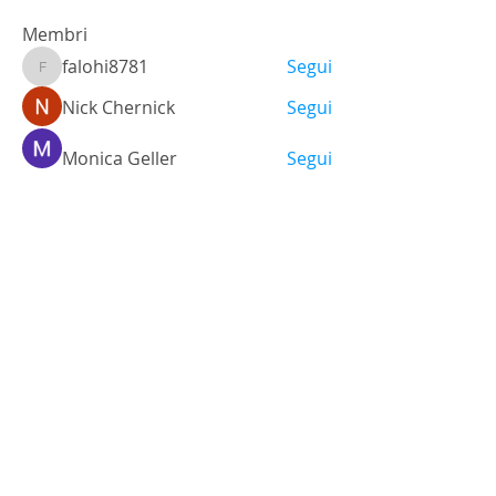
Membri
falohi8781
Segui
falohi8781
Nick Chernick
Segui
Monica Geller
Segui
a.lexandra245101
Segui
Ariana Grande
Segui
Vedi tutti i membri (472)
Via Santo Stefano, 38
40125 - Bologna, Italia
Tel.
+39 051 3512448
Cel.
+39 348 9325473
info@labsgallery.it