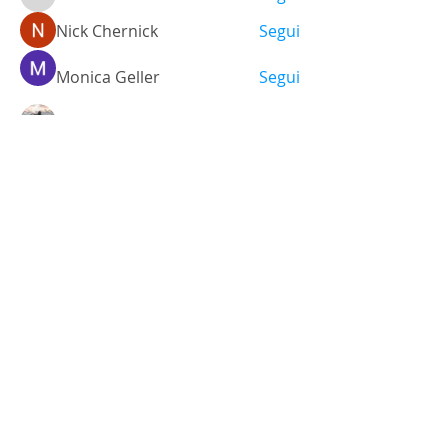
falohi8781
Nick Chernick
Segui
Monica Geller
Segui
a.lexandra245101
Segui
Ariana Grande
Segui
Vedi tutti i membri (472)
Via Santo Stefano, 38
40125 - Bologna, Italia
Tel.
+39 051 3512448
Cel.
+39 348 9325473
info@labsgallery.it
Mar - Sab 10/13 - 15/19