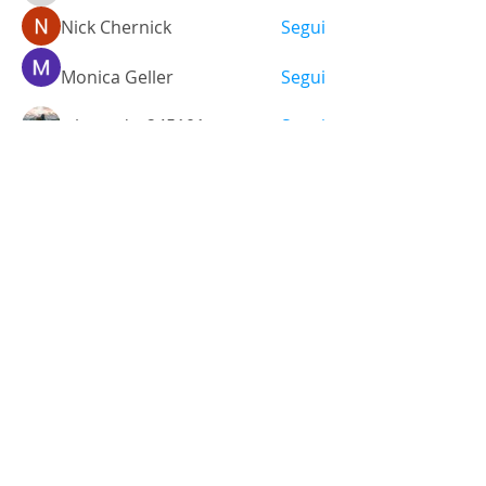
Nick Chernick
Segui
Monica Geller
Segui
a.lexandra245101
Segui
Ariana Grande
Segui
Vedi tutti i membri (470)
Via Santo Stefano, 38
40125 - Bologna, Italia
Tel.
+39 051 3512448
Cel.
+39 348 9325473
info@labsgallery.it
Mar - Sab 10/13 - 15/19