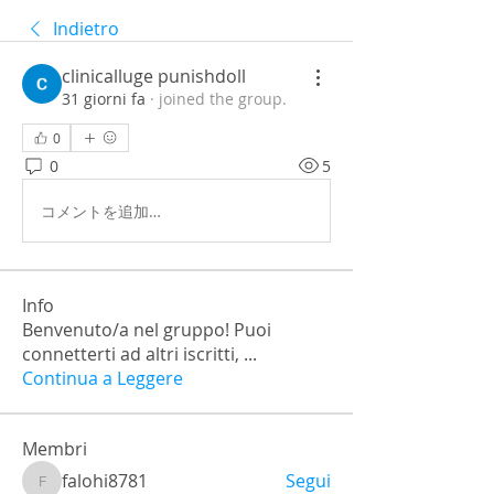
Indietro
clinicalluge punishdoll
31 giorni fa
·
joined the group.
0
0
5
コメントを追加…
Info
Benvenuto/a nel gruppo! Puoi
connetterti ad altri iscritti,
...
Continua a Leggere
Membri
falohi8781
Segui
falohi8781