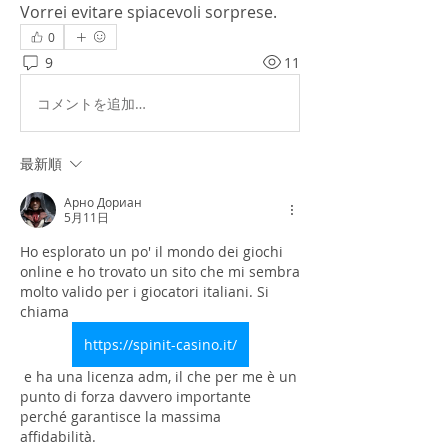
Vorrei evitare spiacevoli sorprese.
0
9
11
コメントを追加…
最新順
Арно Дориан
5月11日
Ho esplorato un po' il mondo dei giochi 
online e ho trovato un sito che mi sembra 
molto valido per i giocatori italiani. Si 
chiama 
https://spinit-casino.it/
 e ha una licenza adm, il che per me è un 
punto di forza davvero importante 
perché garantisce la massima 
affidabilità.