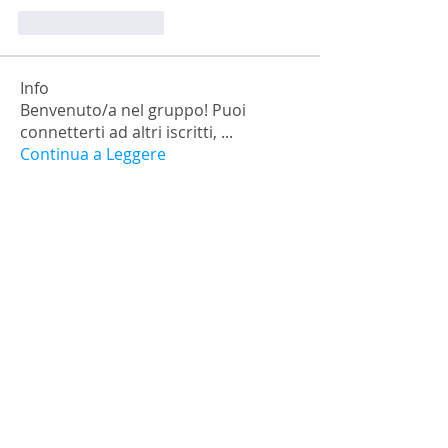
いいね！
返信
Info
Benvenuto/a nel gruppo! Puoi
connetterti ad altri iscritti,
...
Continua a Leggere
Membri
falohi8781
Segui
falohi8781
Nick Chernick
Segui
Monica Geller
Segui
a.lexandra245101
Segui
Ariana Grande
Segui