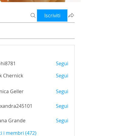
Iscriviti
ohi8781
Segui
781
k Chernick
Segui
ica Geller
Segui
exandra245101
Segui
ana Grande
Segui
ti i membri (472)