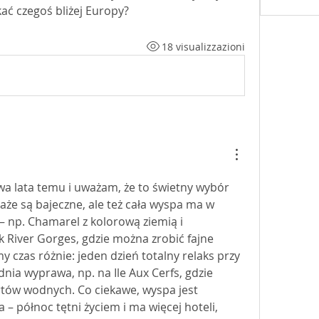
kać czegoś bliżej Europy?
18 visualizzazioni
a lata temu i uważam, że to świetny wybór 
laże są bajeczne, ale też cała wyspa ma w 
 np. Chamarel z kolorową ziemią i 
River Gorges, gdzie można zrobić fajne 
y czas różnie: jeden dzień totalny relaks przy 
nia wyprawa, np. na Ile Aux Cerfs, gdzie 
ów wodnych. Co ciekawe, wyspa jest 
– północ tętni życiem i ma więcej hoteli, 