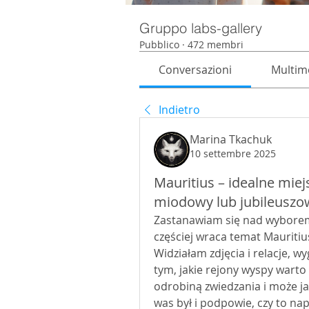
Gruppo labs-gallery
Pubblico
·
472 membri
Conversazioni
Multim
Indietro
Marina Tkachuk
10 settembre 2025
Mauritius – idealne mie
miodowy lub jubileuszo
Zastanawiam się nad wyborem 
częściej wraca temat Mauritiu
Widziałam zdjęcia i relacje, wyg
tym, jakie rejony wyspy warto
odrobiną zwiedzania i może j
was był i podpowie, czy to n