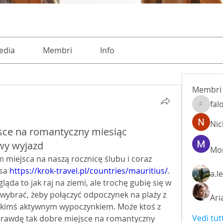
edia
Membri
Info
Membri
fal
falohi8
Nic
jsce na romantyczny miesiąc
wy wyjazd
Mon
miejsca na naszą rocznicę ślubu i coraz 
sa 
https://krok-travel.pl/countries/mauritius/
. 
a.l
ląda to jak raj na ziemi, ale trochę gubię się w 
 wybrać, żeby połączyć odpoczynek na plaży z 
Ari
akimś aktywnym wypoczynkiem. Może ktoś z 
Vedi tut
aprawdę tak dobre miejsce na romantyczny 