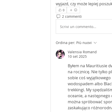
wyjazd, czy może lepiej poszu
0
2 commenti
Scrivi un commento...
Ordina per:
Più nuovi
Valensia Romand
10 set 2025
Byłem na Mauritiusie dw
na rocznicę. Nie tylko p
sobie coś wyjątkowego –
wodospadem albo Black 
trekkingi. My spędzaliśm
oceanie, a następnego d
można spróbować sport
zaskakująco różnorodna 